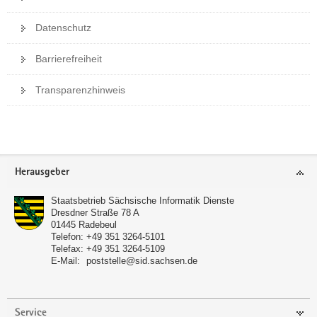
Datenschutz
Barrierefreiheit
Transparenzhinweis
Weitere
Information
Footer-
Herausgeber
Bereich
Staatsbetrieb Sächsische Informatik Dienste
Dresdner Straße 78 A
01445
Radebeul
Telefon:
+49 351 3264-5101
Telefax:
+49 351 3264-5109
E-Mail:
poststelle@sid.sachsen.de
Service