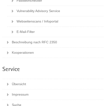
Passwortchecker
a
v
Vulnerability Advisory Service
i
Webseitenscans / Infoportal
g
a
E-Mail-Filter
t
i
Beschreibung nach RFC 2350
o
n
Kooperationen
Service
Übersicht
Impressum
Suche