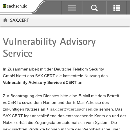
P
P
H
F
o
o
a
o
r
r
u
o
SAX.CERT
t
t
p
t
a
a
t
e
l
l
i
r
Vulnerability Advisory
Hauptinhalt
ü
n
n
-
Service
b
a
h
B
e
v
a
e
r
i
l
r
In Zusammenarbeit mit der Deutsche Telekom Security
g
g
t
e
GmbH bietet das SAX.CERT die kostenfreie Nutzung des
r
a
i
Vulnerability Advisory Service dCERT
an.
e
t
c
i
i
h
Zur Beantragung des Dienstes bitte eine E-Mail mit dem Betreff
f
o
»dCERT« sowie dem Namen und der E-Mail-Adresse des
e
n
zukünftigen Nutzers an
sax.cert@cert.sachsen.de
senden. Das
n
SAX.CERT legt anschließend das entsprechende Konto an und der
d
Nutzer erhält die Zugangsdaten automatisch vom System. Die
e
gewünschten Produkte können mithilfe der Weboberfläche über
N