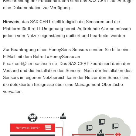
Beschreibung der Funktionalitäten stellt das SAX.CERT auf Anfrage
a
eine Dokumentation zur Verfügung.
v
i
Hinweis
: das SAX.CERT stellt lediglich die Sensoren und die
g
Plattform für Ihre IT-Umgebung bereit. Auftretende Alarme müssen
a
jedoch vom Nutzer eigenständig quittiert und bearbeitet werden.
t
i
Zur Beantragung eines HoneySens-Sensors senden Sie bitte eine
o
E-Mail mit dem Betreff »HoneySens« an
n
sax.cert@cert.sachsen.de
. Das SAX.CERT koordiniert dann den
Versand und die Installation des Sensors. Nach der Installation des
Sensors im eigenen Netzbereich kann der Nutzer den Sensor und
die detektierten Ereignisse über eine Management-Oberfläche
verwalten.