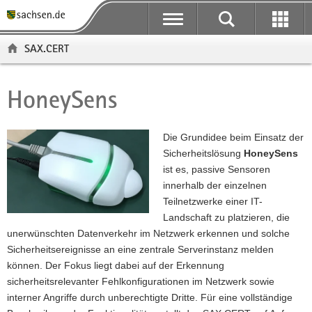
P
P
H
F
o
o
a
o
r
r
u
o
SAX.CERT
t
t
p
t
a
a
t
e
l
l
i
r
HoneySens
Hauptinhalt
ü
n
n
-
b
a
h
B
e
v
a
e
Die Grundidee beim Einsatz der
r
i
l
r
Sicherheitslösung
HoneySens
g
g
t
e
ist es, passive Sensoren
r
a
i
innerhalb der einzelnen
e
t
c
Teilnetzwerke einer IT-
i
i
h
Landschaft zu platzieren, die
f
o
unerwünschten Datenverkehr im Netzwerk erkennen und solche
e
n
Sicherheitsereignisse an eine zentrale Serverinstanz melden
n
können. Der Fokus liegt dabei auf der Erkennung
d
sicherheitsrelevanter Fehlkonfigurationen im Netzwerk sowie
e
interner Angriffe durch unberechtigte Dritte. Für eine vollständige
N