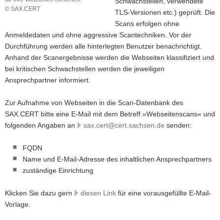
Schwachstellen, verwendete
© SAX.CERT
a
TLS-Versionen etc.) geprüft. Die
Die
v
Scans erfolgen ohne
Unterseite
i
Anmeldedaten und ohne aggressive Scantechniken. Vor der
"Auswertungen"
g
-
Durchführung werden alle hinterlegten Benutzer benachrichtigt.
>
a
Anhand der Scanergebnisse werden die Webseiten klassifiziert und
"SSL-/Portscan"
t
bei kritischen Schwachstellen werden die jeweiligen
des
i
Ansprechpartner informiert.
Informationsportals
o
des
n
SAX.CERT.
Zur Aufnahme von Webseiten in die Scan-Datenbank des
Hier
SAX.CERT bitte eine E-Mail mit dem Betreff »Webseitenscans« und
können
folgenden Angaben an
sax.cert@cert.sachsen.de
senden:
Nutzer
des
FQDN
Webseitenscans
die
Name und E-Mail-Adresse des inhaltlichen Ansprechpartners
Scanergebnisse
zuständige Einrichtung
für
ihre
Klicken Sie dazu gern
diesen Link
für eine vorausgefüllte E-Mail-
Webseiten
einsehen.
Vorlage.