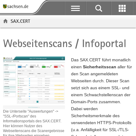
P
P
H
F
o
o
a
o
r
r
u
o
SAX.CERT
t
t
p
t
a
a
t
e
l
l
i
r
Webseitenscans / Infoportal
Hauptinhalt
ü
n
n
-
b
a
h
B
e
v
a
e
Das SAX.CERT führt monatlich
r
i
l
r
einen
Sicherheitsscan
aller für
g
g
t
e
den Scan angemeldeten
r
a
i
Webseiten durch. Dieser Scan
e
t
c
setzt sich aus einem SSL- und
i
i
h
einem Schwachstellenscan der
f
o
Domain-Ports zusammen.
e
n
Dabei werden
Die Unterseite "Auswertungen" ->
n
Sicherheitsmerkmale des
"SSL-/Portscan" des
Informationsportals des SAX.CERT.
d
verwendeten HTTPS-Protokolls
Hier können Nutzer des
e
(u.a. Anfälligkeit für SSL-/TLS-
Webseitenscans die Scanergebnisse
N
für ihre Webseiten einsehen.