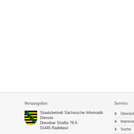
a
v
i
g
a
t
i
o
n
Footer-
Bereich
Herausgeber
Service
Staatsbetrieb Sächsische Informatik
Übersic
Dienste
Impres
Dresdner Straße 78 A
01445
Radebeul
Suche